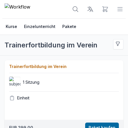
Warenkorb 
Men
Kurse
Einzelunterricht
Pakete
Trainerfortbildung im Verein
Trainerfortbildung im Verein
1 Sitzung
Einheit
EUR 299.00
Paket kaufen